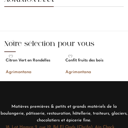
Notre sélection pour vous
Citron Vert en Rondelles
Confit fruits des bois
É
F
Agrimontana
Agrimontana
A
Matières premières & petits et grands matériels de la
boulangerie, pâtisserie, restauration, hôtellerie, traiteurs, glaciers,
chocolatiers et épicerie fine.
18, Lot Hamra 2, rue 12, Bd El Qods (Chrifa), Aïn Chock,