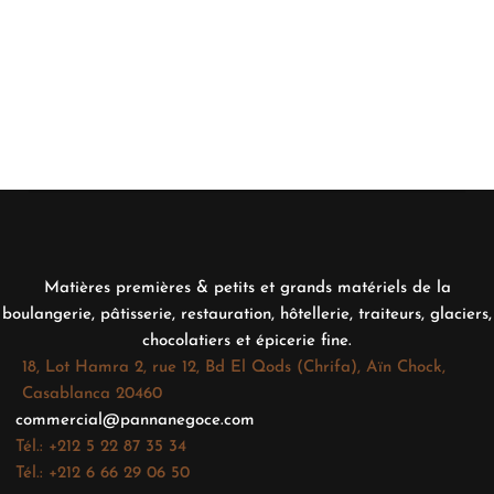
Matières premières & petits et grands matériels de la
boulangerie, pâtisserie, restauration, hôtellerie, traiteurs, glaciers,
chocolatiers et épicerie fine.
18, Lot Hamra 2, rue 12, Bd El Qods (Chrifa), Aïn Chock,
Casablanca 20460
commercial@pannanegoce.com
Tél.: +212 5 22 87 35 34
Tél.: +212 6 66 29 06 50