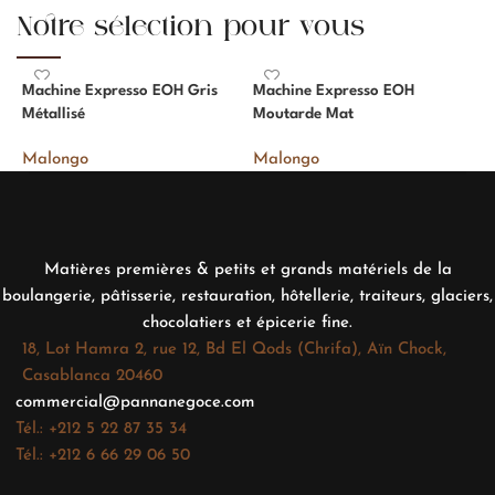
Notre sélection pour vous
Machine Expresso EOH Gris
Machine Expresso EOH
M
Métallisé
Moutarde Mat
D
Malongo
Malongo
M
Matières premières & petits et grands matériels de la
boulangerie, pâtisserie, restauration, hôtellerie, traiteurs, glaciers,
chocolatiers et épicerie fine.
18, Lot Hamra 2, rue 12, Bd El Qods (Chrifa), Aïn Chock,
Casablanca 20460
commercial@pannanegoce.com
Tél.: +212 5 22 87 35 34
Tél.: +212 6 66 29 06 50