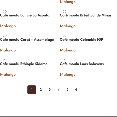
Malongo
Café moulu Bolivie La Asunta
Café moulu Brésil Sul de Minas
Malongo
Malongo
Café moulu Carat – Assemblage
Café moulu Colombie IGP
Malongo
Malongo
Café moulu Ethiopie Sidamo
Café moulu Laos Bolovens
Malongo
Malongo
1
2
3
4
5
6
→