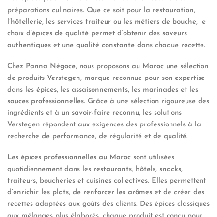
préparations culinaires. Que ce soit pour la
restauration
,
l’
hôtellerie
, les
services traiteur
ou les
métiers de bouche
, le
choix d’
épices de qualité
permet d’obtenir des
saveurs
authentiques
et une
qualité constante
dans chaque recette.
Chez
Panna Négoce
, nous proposons au
Maroc
une sélection
de produits
Verstegen
, marque reconnue pour son
expertise
dans les
épices
, les
assaisonnements
, les
marinades
et les
sauces professionnelles
. Grâce à une sélection rigoureuse des
ingrédients et à un
savoir-faire reconnu
, les solutions
Verstegen répondent aux exigences des professionnels à la
recherche de performance, de régularité et de qualité.
Les
épices professionnelles au Maroc
sont utilisées
quotidiennement dans les
restaurants
,
hôtels
,
snacks
,
traiteurs
,
boucheries
et
cuisines collectives
. Elles permettent
d’
enrichir les plats
, de
renforcer les arômes
et de créer des
recettes adaptées aux goûts des clients. Des épices classiques
aux mélanges plus élaborés, chaque produit est conçu pour