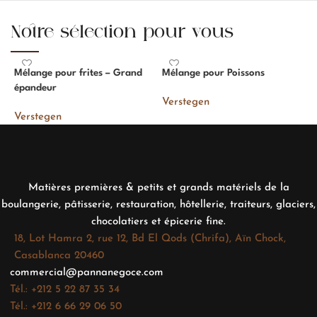
Notre sélection pour vous
Mélange pour frites – Grand
Mélange pour Poissons
M
épandeur
Verstegen
V
Verstegen
Matières premières & petits et grands matériels de la
boulangerie, pâtisserie, restauration, hôtellerie, traiteurs, glaciers,
chocolatiers et épicerie fine.
18, Lot Hamra 2, rue 12, Bd El Qods (Chrifa), Aïn Chock,
Casablanca 20460
commercial@pannanegoce.com
Tél.: +212 5 22 87 35 34
Tél.: +212 6 66 29 06 50