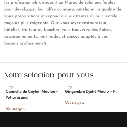
les professionnels disposent au Maroc de solutions fiables
pour développer leur
offre culinaire
,
améliorer la qualité
de
leurs préparations et répondre aux attentes d’une clientèle
toujours plus exigeante. Que vous soyez
restaurateur
,
hôtelier
,
traiteur
ou
boucher
, vous trouverez des
épices
,
assaisonnements
,
marinades
et
sauces
adaptés à vos
besoins professionnels.
Notre sélection pour vous
Cannelle de Ceylan Moulue –
Gingembre Djahé Moulu – Pur
G
Pot artisanal
P
Verstegen
Verstegen
V