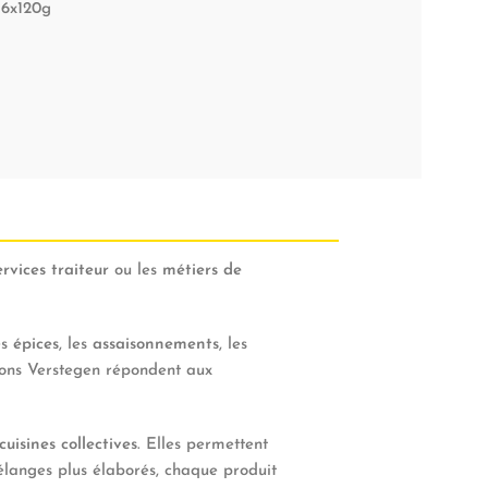
 6x120g
ervices traiteur
ou les
métiers de
es
épices
, les
assaisonnements
, les
tions Verstegen répondent aux
cuisines collectives
. Elles permettent
élanges plus élaborés, chaque produit