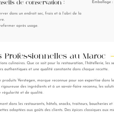
seils de conservation :
Emballage
:
rver dans un endroit sec, frais et à l’abri de la
re.
refermer après usage.
s Professionnelles au Maroc
ions culinaires. Que ce soit pour la
restauration
, l’
hôtellerie
, les
s
rs authentiques
et une
qualité constante
dans chaque recette.
e produits
Verstegen
, marque reconnue pour son
expertise
dans l
n rigoureuse des ingrédients et à un
savoir-faire reconnu
, les solu
régularité et de qualité.
ement dans les
restaurants
,
hôtels
,
snacks
,
traiteurs
,
boucheries
et
ettes adaptées aux goûts des clients. Des épices classiques aux m