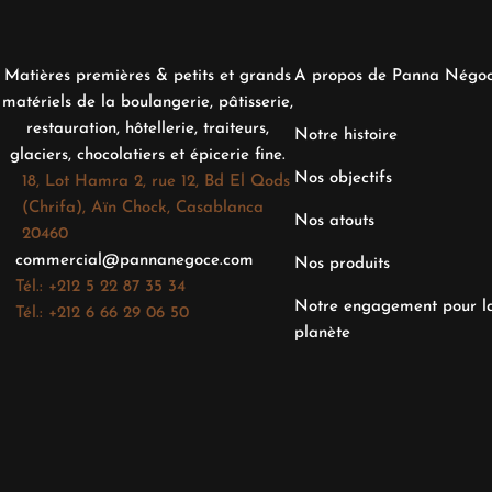
Matières premières & petits et grands
A propos de Panna Négo
matériels de la boulangerie, pâtisserie,
restauration, hôtellerie, traiteurs,
Notre histoire
glaciers, chocolatiers et épicerie fine.
Nos objectifs
18, Lot Hamra 2, rue 12, Bd El Qods
(Chrifa), Aïn Chock, Casablanca
Nos atouts
20460
commercial@pannanegoce.com
Nos produits
Tél.: +212 5 22 87 35 34
Notre engagement pour l
Tél.: +212 6 66 29 06 50
planète