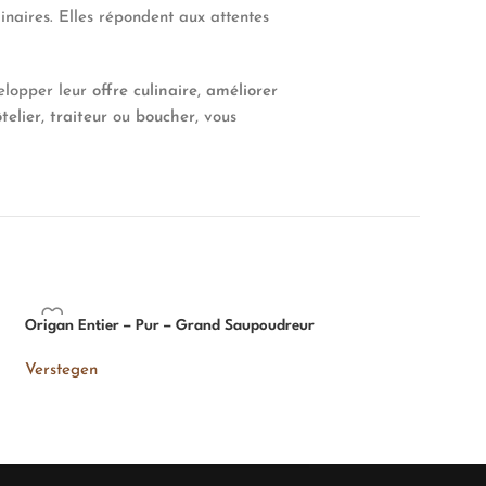
linaires. Elles répondent aux attentes
velopper leur
offre culinaire
,
améliorer
telier
,
traiteur
ou
boucher
, vous
Origan Entier – Pur – Grand Saupoudreur
Sel de Mer – Moulin
Verstegen
Verstegen