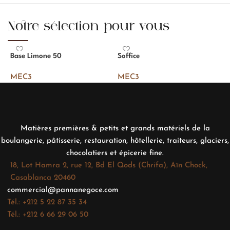
Notre sélection pour vous
Base Limone 50
Soffice
S
MEC3
MEC3
Matières premières & petits et grands matériels de la
boulangerie, pâtisserie, restauration, hôtellerie, traiteurs, glaciers,
chocolatiers et épicerie fine.
18, Lot Hamra 2, rue 12, Bd El Qods (Chrifa), Aïn Chock,
Casablanca 20460
commercial@pannanegoce.com
Tél.: +212 5 22 87 35 34
Tél.: +212 6 66 29 06 50