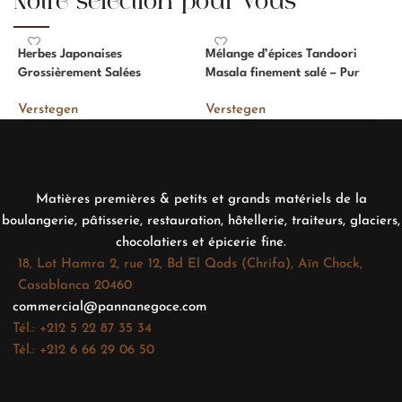
Notre sélection pour vous
Herbes Japonaises
Mélange d’épices Tandoori
M
Grossièrement Salées
Masala finement salé – Pur
P
Verstegen
Verstegen
V
Matières premières & petits et grands matériels de la
boulangerie, pâtisserie, restauration, hôtellerie, traiteurs, glaciers,
chocolatiers et épicerie fine.
18, Lot Hamra 2, rue 12, Bd El Qods (Chrifa), Aïn Chock,
Casablanca 20460
commercial@pannanegoce.com
Tél.: +212 5 22 87 35 34
Tél.: +212 6 66 29 06 50