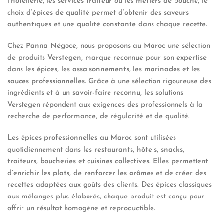
l’
hôtellerie
, les
services traiteur
ou les
métiers de bouche
, le
choix d’
épices de qualité
permet d’obtenir des
saveurs
authentiques
et une
qualité constante
dans chaque recette.
Chez
Panna Négoce
, nous proposons au
Maroc
une sélection
de produits
Verstegen
, marque reconnue pour son
expertise
dans les
épices
, les
assaisonnements
, les
marinades
et les
sauces professionnelles
. Grâce à une sélection rigoureuse des
ingrédients et à un
savoir-faire reconnu
, les solutions
Verstegen répondent aux exigences des professionnels à la
recherche de performance, de régularité et de qualité.
Les
épices professionnelles au Maroc
sont utilisées
quotidiennement dans les
restaurants
,
hôtels
,
snacks
,
traiteurs
,
boucheries
et
cuisines collectives
. Elles permettent
d’
enrichir les plats
, de
renforcer les arômes
et de créer des
recettes adaptées aux goûts des clients. Des épices classiques
aux mélanges plus élaborés, chaque produit est conçu pour
offrir un résultat homogène et reproductible.