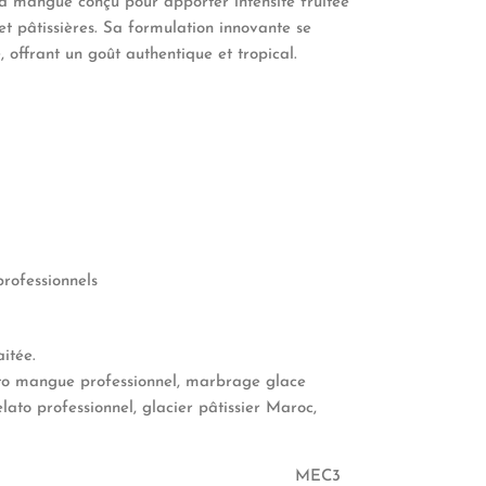
a mangue conçu pour apporter intensité fruitée
et pâtissières. Sa formulation innovante se
 offrant un goût authentique et tropical.
professionnels
aitée.
o mangue professionnel, marbrage glace
elato professionnel, glacier pâtissier Maroc,
MEC3