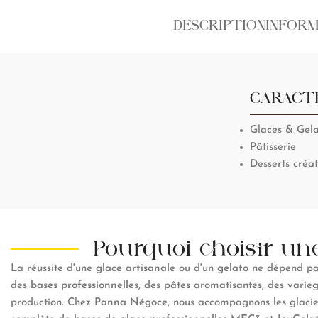
DESCRIPTION
INFORM
CARACT
Glaces & Gel
Pâtisserie
Desserts créat
Pourquoi choisir une
La réussite d'une
glace artisanale
ou d'un
gelato
ne dépend pas
des
bases professionnelles
, des pâtes aromatisantes, des variega
production. Chez
Panna Négoce
, nous accompagnons les glacier