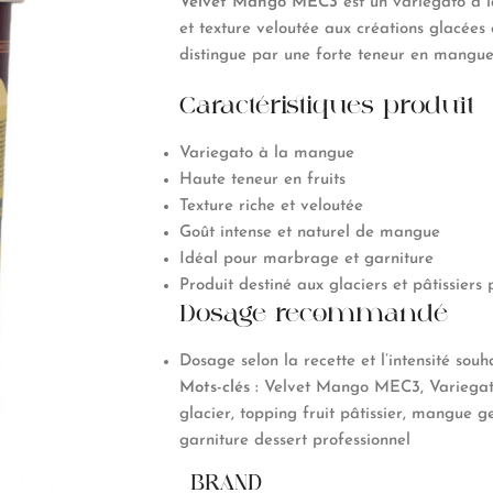
Velvet Mango MEC3
est un variegato à l
et texture veloutée aux créations glacées 
distingue par une forte teneur en mangue,
Caractéristiques produit
Variegato à la mangue
Haute teneur en fruits
Texture riche et veloutée
Goût intense et naturel de mangue
Idéal pour marbrage et garniture
Produit destiné aux glaciers et pâtissiers 
Dosage recommandé
Dosage selon la recette et l’intensité souh
Mots-clés :
Velvet Mango MEC3, Variegat
glacier, topping fruit pâtissier, mangue g
garniture dessert professionnel
BRAND