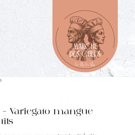
 – Variegato mangue
uits