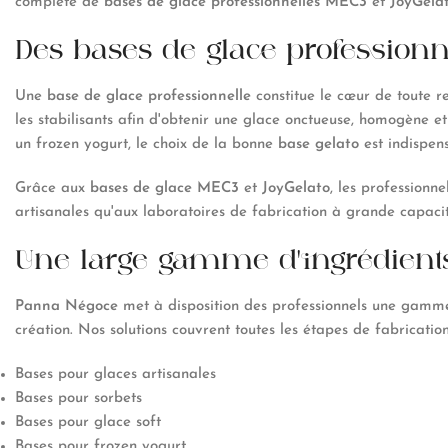
complète de
bases de glace professionnelles MEC3
et
JoyGela
Des bases de glace professionn
Une
base de glace professionnelle
constitue le cœur de toute rec
les stabilisants afin d'obtenir une glace onctueuse, homogène e
un frozen yogurt, le choix de la bonne
base gelato
est indispen
Grâce aux
bases de glace MEC3
et
JoyGelato
, les professionne
artisanales qu'aux laboratoires de fabrication à grande capacit
Une large gamme d'ingrédients
Panna Négoce
met à disposition des professionnels une gamm
création. Nos solutions couvrent toutes les étapes de fabrication
Bases pour glaces artisanales
Bases pour sorbets
Bases pour glace soft
Bases pour frozen yogurt