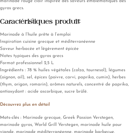
marinade rouge clair inspirée des saveurs emblématiques des
gyros grecs.
Caractéristiques produit:
Marinade à l’huile prête à l’emploi
Inspiration cuisine grecque et méditerranéenne
Saveur herbacée et légèrement épicée
Notes typiques des gyros grecs
Format professionnel 2,5 L
Ingrédients :
78 % huiles végétales (colza, tournesol), légumes
(oignon, ail), sel, épices (poivre, carvi, paprika, cumin), herbes
(thym, origan, romarin), arômes naturels, concentré de paprika,
antioxydant : acide ascorbique, sucre brûlé.
Découvrez plus en détail
Mots-clés :
Marinade grecque, Greek Passion Verstegen,
marinade gyros, World Grill Verstegen, marinade huile pour
viande, marinade méditerranéenne, marinade barbecue,