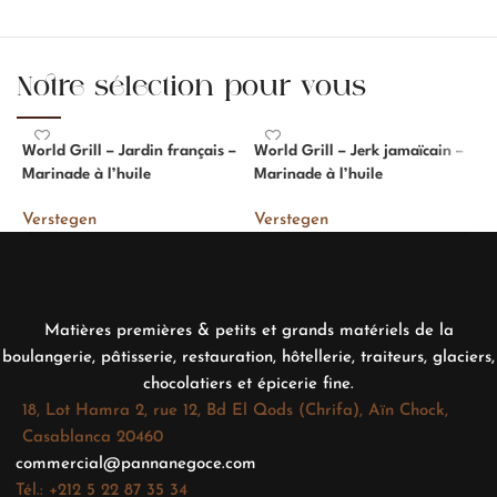
Notre sélection pour vous
World Grill – Jardin français –
World Grill – Jerk jamaïcain –
W
Marinade à l’huile
Marinade à l’huile
M
Verstegen
Verstegen
V
Matières premières & petits et grands matériels de la
boulangerie, pâtisserie, restauration, hôtellerie, traiteurs, glaciers,
chocolatiers et épicerie fine.
18, Lot Hamra 2, rue 12, Bd El Qods (Chrifa), Aïn Chock,
Casablanca 20460
commercial@pannanegoce.com
Tél.: +212 5 22 87 35 34