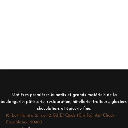
Matières premières & petits et grands matériels de la
boulangerie, pâtisserie, restauration, hôtellerie, traiteurs, glaciers,
chocolatiers et épicerie fine.
18, Lot Hamra 2, rue 12, Bd El Qods (Chrifa), Aïn Chock,
Casablanca 20460