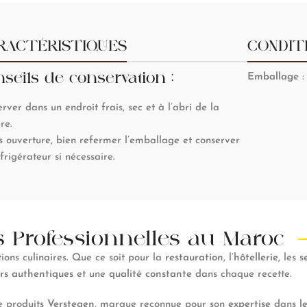
RACTÉRISTIQUES
CONDIT
seils de conservation :
Emballage
:
rver dans un endroit frais, sec et à l’abri de la
re.
 ouverture, bien refermer l’emballage et conserver
frigérateur si nécessaire.
s Professionnelles au Maroc
ions culinaires. Que ce soit pour la
restauration
, l’
hôtellerie
, les
s
rs authentiques
et une
qualité constante
dans chaque recette.
e produits
Verstegen
, marque reconnue pour son
expertise
dans l