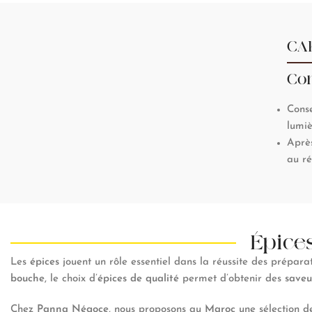
CA
Con
Conse
lumiè
Après
au ré
Épice
Les
épices
jouent un rôle essentiel dans la réussite des préparat
bouche
, le choix d’
épices de qualité
permet d’obtenir des
saveu
Chez
Panna Négoce
, nous proposons au
Maroc
une sélection d