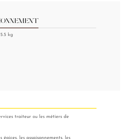
IONNEMENT
 5.5 kg
ervices traiteur
ou les
métiers de
es
épices
, les
assaisonnements
, les