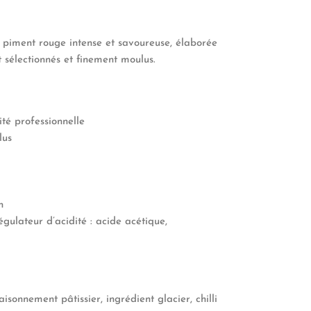
 piment rouge intense et savoureuse, élaborée
 sélectionnés et finement moulus.
té professionnelle
lus
n
égulateur d’acidité : acide acétique,
isonnement pâtissier, ingrédient glacier, chilli