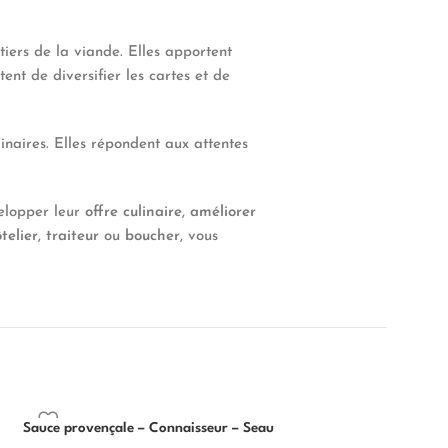
tiers de la viande. Elles apportent
ent de diversifier les cartes et de
linaires. Elles répondent aux attentes
velopper leur
offre culinaire
,
améliorer
telier
,
traiteur
ou
boucher
, vous
Sauce provençale – Connaisseur – Seau
Sauce Salsa Tex Me