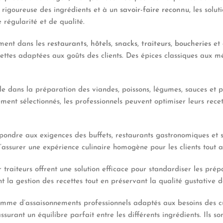
n rigoureuse des ingrédients et à un
savoir-faire reconnu
, les solu
régularité et de qualité.
ement dans les
restaurants
,
hôtels
,
snacks
,
traiteurs
,
boucheries
et
ettes adaptées aux goûts des clients. Des épices classiques aux m
e dans la préparation des viandes, poissons, légumes, sauces et pl
ment sélectionnés, les professionnels peuvent optimiser leurs rec
ondre aux exigences des buffets, restaurants gastronomiques et 
assurer une expérience culinaire homogène pour les clients tout a
r traiteurs offrent une solution efficace pour standardiser les pré
t la gestion des recettes tout en préservant la qualité gustative d
mme d’assaisonnements professionnels adaptés aux besoins des c
urant un équilibre parfait entre les différents ingrédients. Ils s