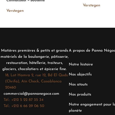
Connaisseur – Bouteille
Verstegen
Verstegen
Matières premières & petits et grands
A propos de Panna Négo
matériels de la boulangerie, pâtisserie,
restauration, hôtellerie, traiteurs,
Notre histoire
glaciers, chocolatiers et épicerie fine.
Nos objectifs
18, Lot Hamra 2, rue 12, Bd El Qods
(Chrifa), Aïn Chock, Casablanca
Nos atouts
20460
commercial@pannanegoce.com
Nos produits
Tél.: +212 5 22 87 35 34
Notre engagement pour l
Tél.: +212 6 66 29 06 50
planète