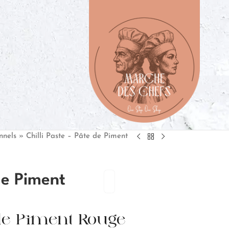
nnels
»
Chilli Paste – Pâte de Piment
de Piment
 de Piment Rouge -