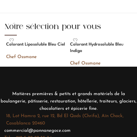
Notre sélection pour vous
Colorant Liposoluble Bleu Ciel
Colorant Hydrosoluble Bleu
C
Indigo
C
Chef Ossmane
Chef Ossmane
C
Matières premières & petits et grands matériels de la
boulangerie, pâtisserie, restauration, hôtellerie, traiteurs, glaciers,
chocolatiers et épicerie fine.
18, Lot Hamra 2, rue 12, Bd El Qods (Chrifa), Aïn Chock,
Casablanca 20460
commercial@pannanegoce.com