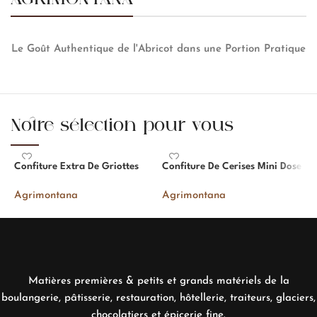
Le Goût Authentique de l'Abricot dans une Portion Pratique
Notre sélection pour vous
Confiture Extra De Griottes
Confiture De Cerises Mini Dose
C
D
Agrimontana
Agrimontana
A
Matières premières & petits et grands matériels de la
boulangerie, pâtisserie, restauration, hôtellerie, traiteurs, glaciers,
chocolatiers et épicerie fine.