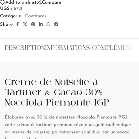
Add to wishlist
Compare
UGS :
6721
Catégorie :
Confitures
Share:
DESCRIPTION
INFORMATIONS COMPLÉMENTA
Crème de Noisette à
Tartiner & Cacao 30%
Nocciola Piemonte IGP
Élaborée avec
30 % de noisettes Nocciola Piemonte P.G.I
.,
cette
crème à tartiner premium
révèle un goût authentique
et intense de noisette, parfaitement équilibré par un cacao