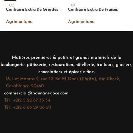
Confiture Extra De Griottes
Confiture Extra De Fraises
C
Agrimontana
Agrimontana
A
Matières premières & petits et grands matériels de la
boulangerie, pâtisserie, restauration, hôtellerie, traiteurs, glaciers,
chocolatiers et épicerie fine.
18, Lot Hamra 2, rue 12, Bd El Qods (Chrifa), Aïn Chock,
Casablanca 20460
commercial@pannanegoce.com
Tél.: +212 5 22 87 35 34
Tél.: +212 6 66 29 06 50