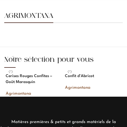
AGRIMONTANA
Notre sélection pour vous
Cerises Rouges Confites –
Confit d’Abricot
É
Goût Marasquin
C
Agrimontana
Agrimontana
A
Matières premières & petits et grands matériels de la