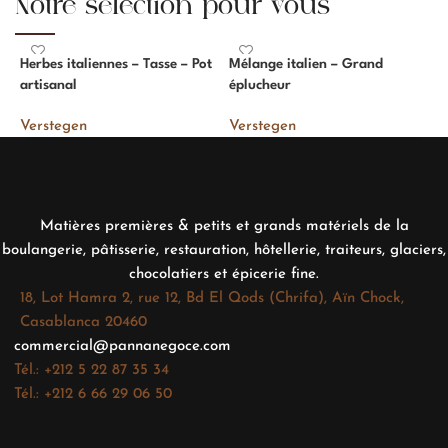
Notre sélection pour vous
Herbes italiennes – Tasse – Pot
Mélange italien – Grand
M
artisanal
éplucheur
V
Verstegen
Verstegen
Matières premières & petits et grands matériels de la
boulangerie, pâtisserie, restauration, hôtellerie, traiteurs, glaciers,
chocolatiers et épicerie fine.
18, Lot Hamra 2, rue 12, Bd El Qods (Chrifa), Aïn Chock,
Casablanca 20460
commercial@pannanegoce.com
Tél.: +212 5 22 87 35 34
Tél.: +212 6 66 29 06 50