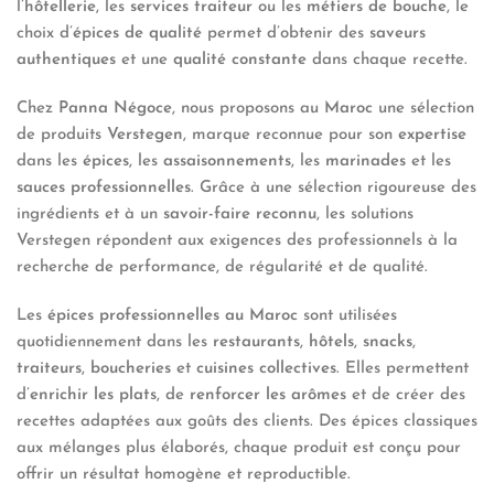
l’
hôtellerie
, les
services traiteur
ou les
métiers de bouche
, le
choix d’
épices de qualité
permet d’obtenir des
saveurs
authentiques
et une
qualité constante
dans chaque recette.
Chez
Panna Négoce
, nous proposons au
Maroc
une sélection
de produits
Verstegen
, marque reconnue pour son
expertise
dans les
épices
, les
assaisonnements
, les
marinades
et les
sauces professionnelles
. Grâce à une sélection rigoureuse des
ingrédients et à un
savoir-faire reconnu
, les solutions
Verstegen répondent aux exigences des professionnels à la
recherche de performance, de régularité et de qualité.
Les
épices professionnelles au Maroc
sont utilisées
quotidiennement dans les
restaurants
,
hôtels
,
snacks
,
traiteurs
,
boucheries
et
cuisines collectives
. Elles permettent
d’
enrichir les plats
, de
renforcer les arômes
et de créer des
recettes adaptées aux goûts des clients. Des épices classiques
aux mélanges plus élaborés, chaque produit est conçu pour
offrir un résultat homogène et reproductible.