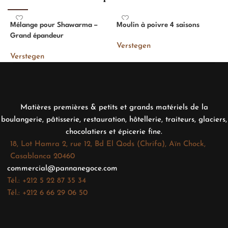
Mélange pour Shawarma –
Moulin à poivre 4 saisons
P
Grand épandeur
Verstegen
V
Verstegen
Matières premières & petits et grands matériels de la
boulangerie, pâtisserie, restauration, hôtellerie, traiteurs, glaciers,
chocolatiers et épicerie fine.
18, Lot Hamra 2, rue 12, Bd El Qods (Chrifa), Aïn Chock,
Casablanca 20460
commercial@pannanegoce.com
Tél.: +212 5 22 87 35 34
Tél.: +212 6 66 29 06 50