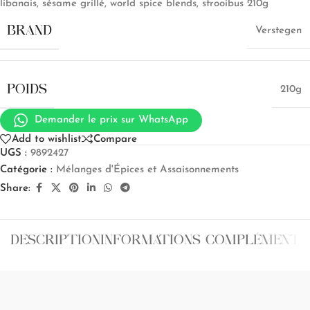
libanais, sésame grillé, world spice blends, strooibus 210g
BRAND
Verstegen
POIDS
210g
Demander le prix sur WhatsApp
Add to wishlist
Compare
UGS :
9892427
Catégorie :
Mélanges d'Épices et Assaisonnements
Share:
DESCRIPTION
INFORMATIONS COMPLÉMENTA