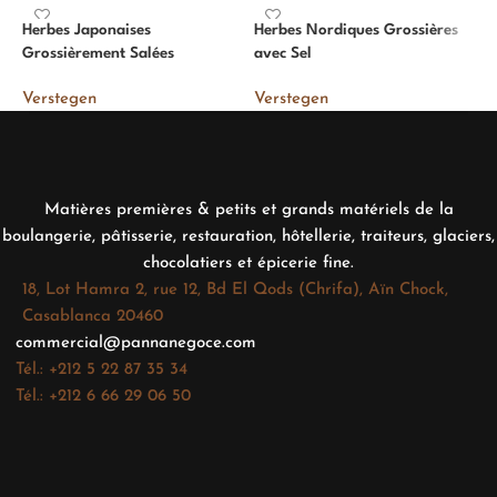
Herbes Japonaises
Herbes Nordiques Grossières
M
Grossièrement Salées
avec Sel
V
Verstegen
Verstegen
Matières premières & petits et grands matériels de la
boulangerie, pâtisserie, restauration, hôtellerie, traiteurs, glaciers,
chocolatiers et épicerie fine.
18, Lot Hamra 2, rue 12, Bd El Qods (Chrifa), Aïn Chock,
Casablanca 20460
commercial@pannanegoce.com
Tél.: +212 5 22 87 35 34
Tél.: +212 6 66 29 06 50