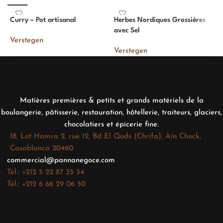
Curry – Pot artisanal
Herbes Nordiques Grossières
P
avec Sel
Verstegen
V
Verstegen
Matières premières & petits et grands matériels de la
boulangerie, pâtisserie, restauration, hôtellerie, traiteurs, glaciers,
chocolatiers et épicerie fine.
18, Lot Hamra 2, rue 12, Bd El Qods (Chrifa), Aïn Chock,
Casablanca 20460
commercial@pannanegoce.com
Tél.: +212 5 22 87 35 34
Tél.: +212 6 66 29 06 50