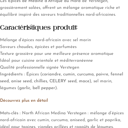
Les
Épices de Médine d’Afrique du Nord
de Verstegen,
grossièrement salées, offrent un mélange aromatique riche et
équilibré inspiré des saveurs traditionnelles nord-africaines.
Caractéristiques produit:
Mélange d’épices nord-africain avec sel marin
Saveurs chaudes, épicées et parfumées
Texture grossière pour une meilleure présence aromatique
Idéal pour cuisine orientale et méditerranéenne
Qualité professionnelle signée Verstegen
Ingrédients :
Épices (
coriandre, cumin, curcuma, poivre, fennel
seed, anise seed, chillies, CELERY seed, mace
), sel marin,
légumes (
garlic, bell pepper
)
.
Découvrez plus en détail
Mots-clés :
North African Medina Verstegen : mélange d’épices
nord-africain avec cumin, curcuma, aniseed, garlic et paprika,
idéal pour tagines, viandes grillées et ragoûts de légumes.