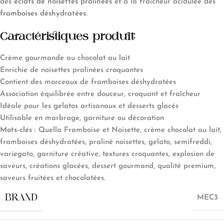
des
éclats de noisettes pralinées
et à la fraîcheur acidulée des
framboises déshydratées
.
Caractéristiques produit:
Crème gourmande au chocolat au lait
Enrichie de noisettes pralinées croquantes
Contient des morceaux de framboises déshydratées
Association équilibrée entre douceur, croquant et fraîcheur
Idéale pour les gelatos artisanaux et desserts glacés
Utilisable en marbrage, garniture ou décoration
Mots-clés :
Quella Framboise et Noisette, crème chocolat au lait,
framboises déshydratées, praliné noisettes, gelato, semifreddi,
variegato, garniture créative, textures croquantes, explosion de
saveurs, créations glacées, dessert gourmand, qualité premium,
saveurs fruitées et chocolatées.
BRAND
MEC3