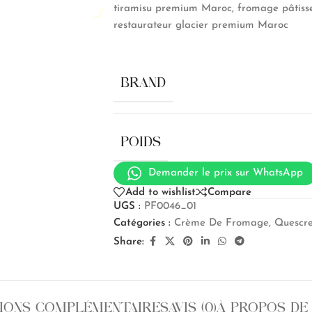
tiramisu premium Maroc, fromage pâtiss
restaurateur glacier premium Maroc
BRAND
POIDS
Demander le prix sur WhatsApp
Add to wishlist
Compare
UGS :
PF0046_01
Catégories :
Crème De Fromage
,
Quescr
Share:
IONS COMPLÉMENTAIRES
AVIS (0)
À PROPOS DE