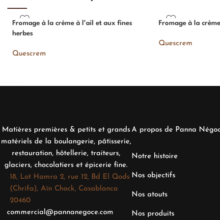
Fromage à la crème à l’ail et aux fines
Fromage à la crème
herbes
Quescrem
Quescrem
Matières premières & petits et grands
A propos de Panna Négo
matériels de la boulangerie, pâtisserie,
restauration, hôtellerie, traiteurs,
Notre histoire
glaciers, chocolatiers et épicerie fine.
Nos objectifs
18, Lot Hamra 2, rue 12, Bd El Qods
(Chrifa), Aïn Chock, Casablanca
Nos atouts
20460
commercial@pannanegoce.com
Nos produits