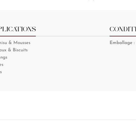
PLICATIONS
CONDIT
misu & Mousses
Emballage
:
ux & Biscuits
ings
es
s