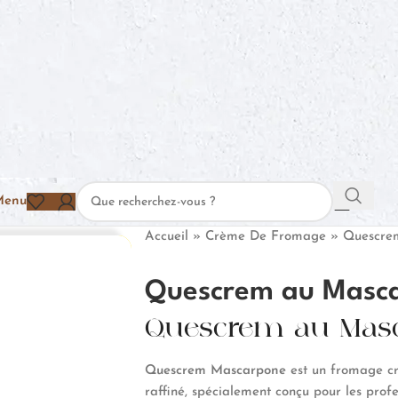
Menu
Accueil
»
Crème De Fromage
»
Quescre
Quescrem au Masc
Quescrem au Mas
Quescrem Mascarpone
est un fromage c
raffiné, spécialement conçu pour les profes