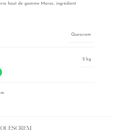
erie haut de gamme Maroc, ingrédient
Quescrem
2 kg
em
 QUESCREM