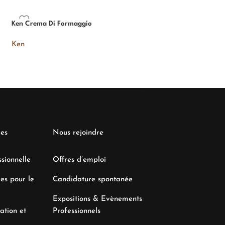
Ken Crema Di Formaggio
Ken Presto UHT
Ken
Ken
les
Nous rejoindre
sionnelle
Offres d’emploi
es pour le
Candidature spontanée
Expositions & Evènements
ation et
Professionnels