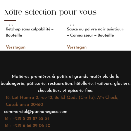
Notre sélection pour vous
Ketchup sans culpabilité –
Sauce au poivre noir asiatique
S
Bouteille
– Connaisseur – Bouteille
V
Verstegen
Verstegen
Matières premières & petits et grands matériels de la
boulangerie, pâtisserie, restauration, hôtellerie, traiteurs, glaciers,
chocolatiers et épicerie fine.
18, Lot Hamra 2, rue 12, Bd El Qods (Chrifa), Aïn Chock,
Casablanca 20460
commercial@pannanegoce.com
Tél.: +212 5 22 87 35 34
Tél.: +212 6 66 29 06 50