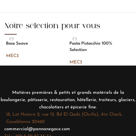
Notre sélection pour vous
Base Soave
Pasta Pistacchio 100%
P
Selection
D
MEC3
MEC3
Matières premières & petits et grands matériels de la
boulangerie, pâtisserie, restauration, hôtellerie, traiteurs, glaciers,
chocolatiers et épicerie fine.
18, Lot Hamra 2, rue 12, Bd El Qods (Chrifa), Aïn Chock,
Casablanca 20460
commercial@pannanegoce.com