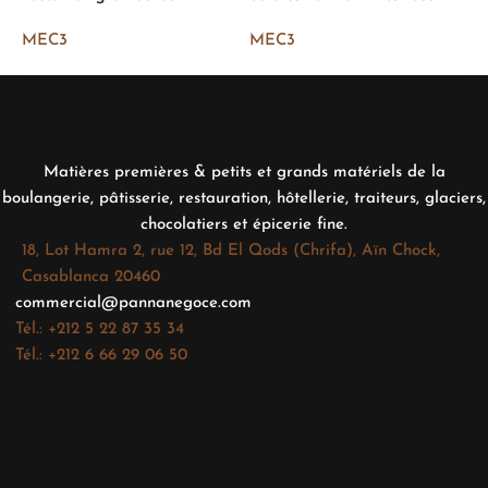
MEC3
MEC3
Matières premières & petits et grands matériels de la
boulangerie, pâtisserie, restauration, hôtellerie, traiteurs, glaciers,
chocolatiers et épicerie fine.
18, Lot Hamra 2, rue 12, Bd El Qods (Chrifa), Aïn Chock,
Casablanca 20460
commercial@pannanegoce.com
Tél.: +212 5 22 87 35 34
Tél.: +212 6 66 29 06 50