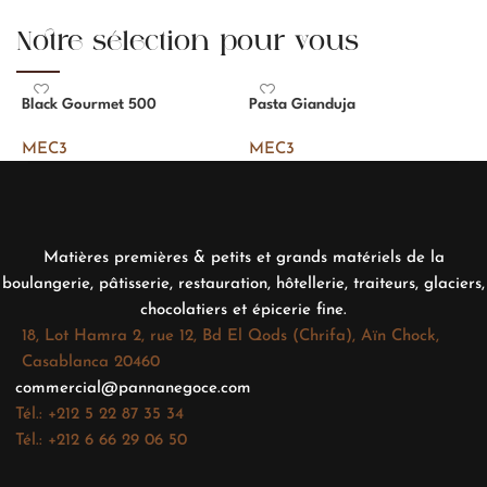
Notre sélection pour vous
Black Gourmet 500
Pasta Gianduja
S
MEC3
MEC3
Matières premières & petits et grands matériels de la
boulangerie, pâtisserie, restauration, hôtellerie, traiteurs, glaciers,
chocolatiers et épicerie fine.
18, Lot Hamra 2, rue 12, Bd El Qods (Chrifa), Aïn Chock,
Casablanca 20460
commercial@pannanegoce.com
Tél.: +212 5 22 87 35 34
Tél.: +212 6 66 29 06 50