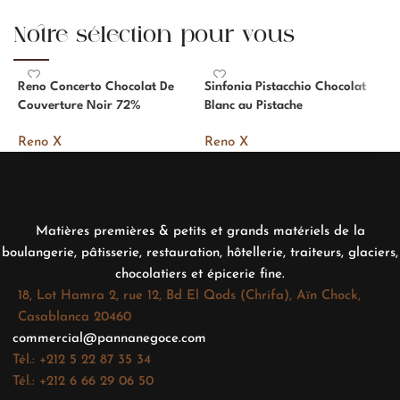
Notre sélection pour vous
Reno Concerto Chocolat De
Sinfonia Pistacchio Chocolat
D
Couverture Noir 72%
Blanc au Pistache
R
Reno X
Reno X
Matières premières & petits et grands matériels de la
boulangerie, pâtisserie, restauration, hôtellerie, traiteurs, glaciers,
chocolatiers et épicerie fine.
18, Lot Hamra 2, rue 12, Bd El Qods (Chrifa), Aïn Chock,
Casablanca 20460
commercial@pannanegoce.com
Tél.: +212 5 22 87 35 34
Tél.: +212 6 66 29 06 50