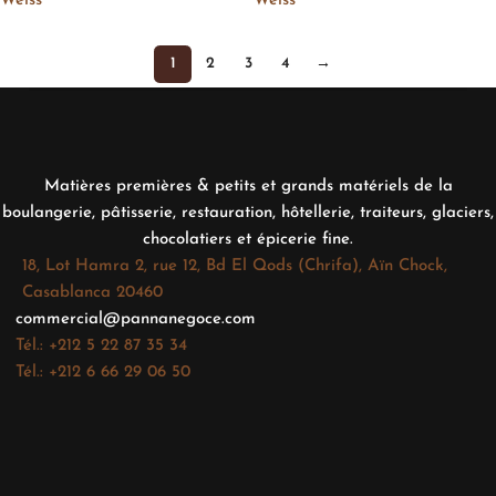
Weiss
Weiss
1
2
3
4
→
Matières premières & petits et grands matériels de la
boulangerie, pâtisserie, restauration, hôtellerie, traiteurs, glaciers,
chocolatiers et épicerie fine.
18, Lot Hamra 2, rue 12, Bd El Qods (Chrifa), Aïn Chock,
Casablanca 20460
commercial@pannanegoce.com
Tél.: +212 5 22 87 35 34
Tél.: +212 6 66 29 06 50