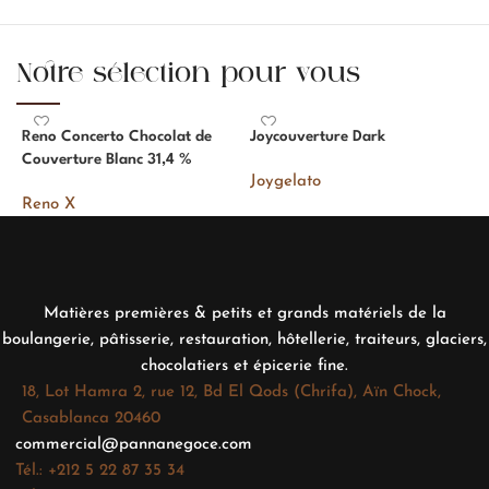
Notre sélection pour vous
Reno Concerto Chocolat de
Joycouverture Dark
S
Couverture Blanc 31,4 %
C
Joygelato
Reno X
R
Matières premières & petits et grands matériels de la
boulangerie, pâtisserie, restauration, hôtellerie, traiteurs, glaciers,
chocolatiers et épicerie fine.
18, Lot Hamra 2, rue 12, Bd El Qods (Chrifa), Aïn Chock,
Casablanca 20460
commercial@pannanegoce.com
Tél.: +212 5 22 87 35 34