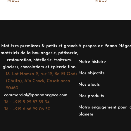
MEC3
MEC3
Matières premières & petits et grands
A propos de Panna Négo
matériels de la boulangerie, pâtisserie,
restauration, hôtellerie, traiteurs,
Notre histoire
glaciers, chocolatiers et épicerie fine.
Nos objectifs
18, Lot Hamra 2, rue 12, Bd El Qods
(Chrifa), Aïn Chock, Casablanca
Nos atouts
20460
commercial@pannanegoce.com
Nos produits
Tél.: +212 5 22 87 35 34
Notre engagement pour l
Tél.: +212 6 66 29 06 50
planète