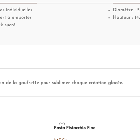
s individuelles
Diamètre :
5
ert à emporter
Hauteur :
14
k sucré
lien de la gaufrette pour sublimer chaque création glacée.
Pasta Pistacchio Fine