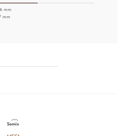
6 mm
7 mm
Somix
Yoghin