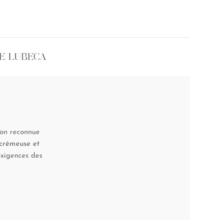
E LUBECA
son reconnue
 crémeuse et
exigences des