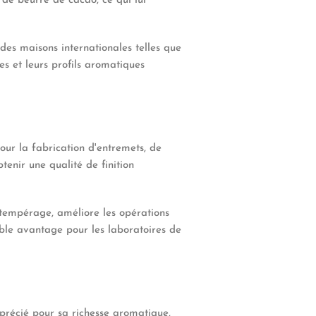
 de beurre de cacao, ce qui lui
des maisons internationales telles que
es et leurs profils aromatiques
our la fabrication d'entremets, de
enir une qualité de finition
 tempérage, améliore les opérations
ble avantage pour les laboratoires de
apprécié pour sa richesse aromatique,