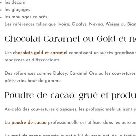
les décors
les glaçages
les moulages colorés
Les références telles que
Ivoire
,
Opalys
,
Nevea
,
Weisse
ou
Bia
Chocolat Caramel ou Gold et no
Les
chocolats gold et caramel
connaissent un succès grandissan
modernes et différenciants.
Des références comme
Dulcey
,
Caramel Oro
ou les couvertures
pâtisseries haut de gamme.
Poudre de cacao, grué et produ
Au-delà des couvertures classiques, les professionnels utilise
La
poudre de cacao
professionnelle est utilisée dans les boisson