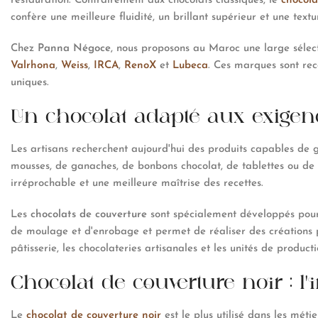
restauration. Contrairement aux chocolats classiques, le
chocola
confère une meilleure fluidité, un brillant supérieur et une text
Chez
Panna Négoce
, nous proposons au Maroc une large séle
Valrhona
,
Weiss
,
IRCA
,
RenoX
et
Lubeca
. Ces marques sont reco
uniques.
Un chocolat adapté aux exigen
Les artisans recherchent aujourd'hui des produits capables de g
mousses, de ganaches, de bonbons chocolat, de tablettes ou de 
irréprochable et une meilleure maîtrise des recettes.
Les
chocolats de couverture
sont spécialement développés pour r
de moulage et d'enrobage et permet de réaliser des créations p
pâtisserie, les chocolateries artisanales et les unités de producti
Chocolat de couverture noir : l
Le
chocolat de couverture noir
est le plus utilisé dans les méti