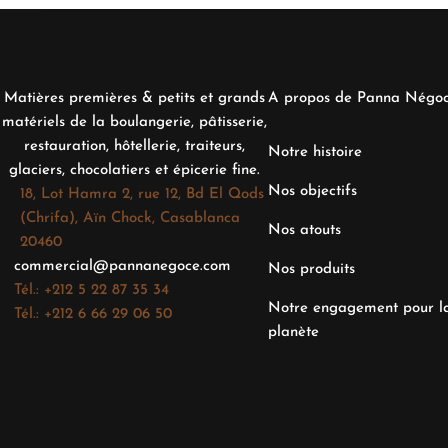
Matières premières & petits et grands
A propos de Panna Négo
matériels de la boulangerie, pâtisserie,
restauration, hôtellerie, traiteurs,
Notre histoire
glaciers, chocolatiers et épicerie fine.
Nos objectifs
18, Lot Hamra 2, rue 12, Bd El Qods
(Chrifa), Aïn Chock, Casablanca
Nos atouts
20460
commercial@pannanegoce.com
Nos produits
Tél.: +212 5 22 87 35 34
Notre engagement pour l
Tél.: +212 6 66 29 06 50
planète