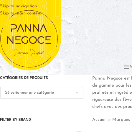
Skip to navigation
Skip to main content
CATÉGORIES DE PRODUITS
Panna Négoce
est 
de gamme
pour les
pralinés
et
ingrédi
rigoureuse des
fève
chefs avec des produ
Accueil
»
Marques
FILTER BY BRAND