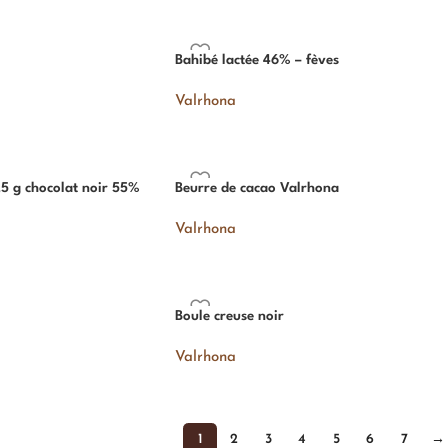
Bahibé lactée 46% – fèves
Valrhona
,5 g chocolat noir 55%
Beurre de cacao Valrhona
Valrhona
Boule creuse noir
Valrhona
1
2
3
4
5
6
7
→