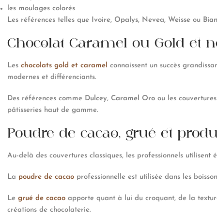
les moulages colorés
Les références telles que
Ivoire
,
Opalys
,
Nevea
,
Weisse
ou
Bia
Chocolat Caramel ou Gold et no
Les
chocolats gold et caramel
connaissent un succès grandissan
modernes et différenciants.
Des références comme
Dulcey
,
Caramel Oro
ou les couvertures
pâtisseries haut de gamme.
Poudre de cacao, grué et produ
Au-delà des couvertures classiques, les professionnels utilise
La
poudre de cacao
professionnelle est utilisée dans les boisson
Le
grué de cacao
apporte quant à lui du croquant, de la texture
créations de chocolaterie.