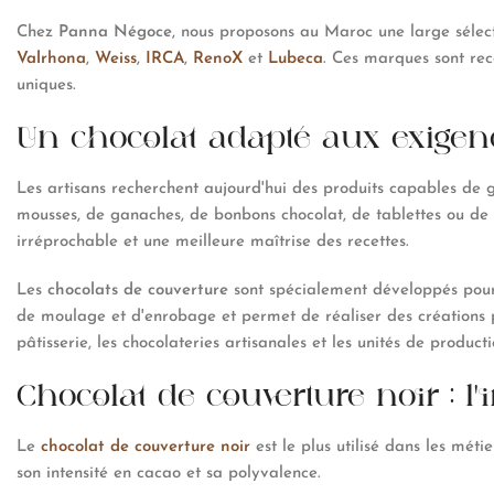
Chez
Panna Négoce
, nous proposons au Maroc une large séle
Valrhona
,
Weiss
,
IRCA
,
RenoX
et
Lubeca
. Ces marques sont reco
uniques.
Un chocolat adapté aux exigen
Les artisans recherchent aujourd'hui des produits capables de g
mousses, de ganaches, de bonbons chocolat, de tablettes ou de 
irréprochable et une meilleure maîtrise des recettes.
Les
chocolats de couverture
sont spécialement développés pour r
de moulage et d'enrobage et permet de réaliser des créations p
pâtisserie, les chocolateries artisanales et les unités de producti
Chocolat de couverture noir : l
Le
chocolat de couverture noir
est le plus utilisé dans les méti
son intensité en cacao et sa polyvalence.