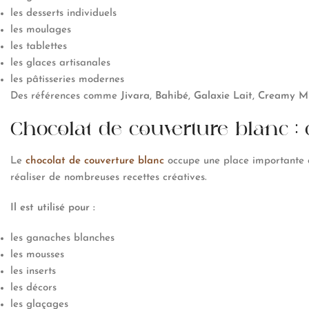
les desserts individuels
les moulages
les tablettes
les glaces artisanales
les pâtisseries modernes
Des références comme
Jivara
,
Bahibé
,
Galaxie Lait
,
Creamy Mi
Chocolat de couverture blanc : c
Le
chocolat de couverture blanc
occupe une place importante da
réaliser de nombreuses recettes créatives.
Il est utilisé pour :
les ganaches blanches
les mousses
les inserts
les décors
les glaçages