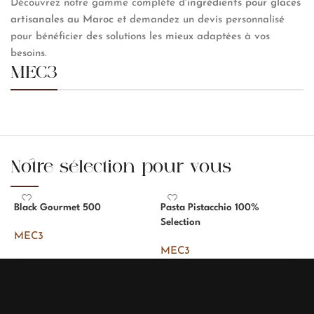
Découvrez notre gamme complète d'
ingrédients pour glaces
artisanales au Maroc
et demandez un devis personnalisé
pour bénéficier des solutions les mieux adaptées à vos
besoins.
MEC3
Notre sélection pour vous
Black Gourmet 500
Pasta Pistacchio 100%
P
Selection
MEC3
MEC3