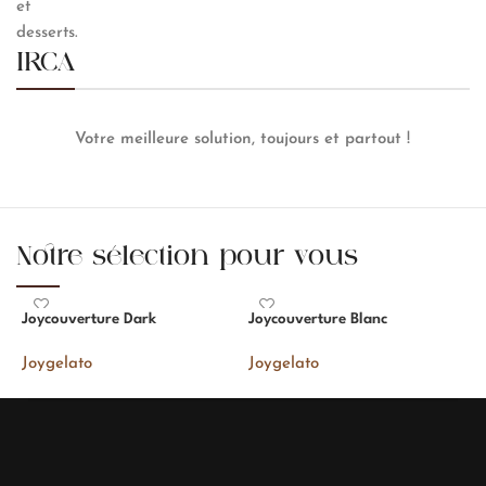
et
desserts.
IRCA
Votre meilleure solution, toujours et partout !
Notre sélection pour vous
Joycouverture Dark
Joycouverture Blanc
S
C
Joygelato
Joygelato
R