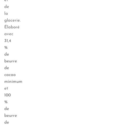
et
de
la
glacerie.
Élaboré
avec
31,4
%
de
beurre
de
cacao
minimum
et
100
%
de
beurre
de