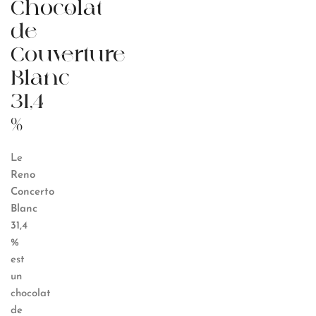
Chocolat
de
Couverture
Blanc
31,4
%
Le
Reno
Concerto
Blanc
31,4
%
est
un
chocolat
de