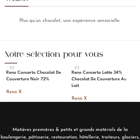
Plus qu’un chocolat, une expérience sensorielle.
Notre sélection pour vous
Reno Concerto Chocolat De
Reno Concerto Latte 34%
S
Couverture Noir 72%
Chocolat De Couverture Au
C
Lait
Reno X
R
Reno X
Matières premières & petits et grands matériels de la
boulangerie, pâtisserie, restauration, hôtellerie, traiteurs, glaciers,