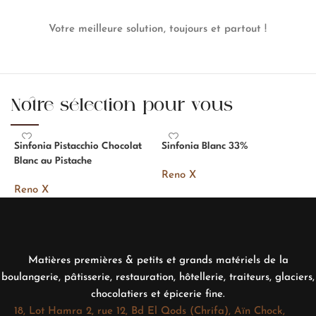
Votre meilleure solution, toujours et partout !
Notre sélection pour vous
Sinfonia Pistacchio Chocolat
Sinfonia Blanc 33%
J
Blanc au Pistache
Reno X
J
Reno X
Matières premières & petits et grands matériels de la
boulangerie, pâtisserie, restauration, hôtellerie, traiteurs, glaciers,
chocolatiers et épicerie fine.
18, Lot Hamra 2, rue 12, Bd El Qods (Chrifa), Aïn Chock,