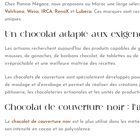
Chez
Panna Négoce
, nous proposons au Maroc une large séle
Valrhona
,
Weiss
,
IRCA
,
RenoX
et
Lubeca
. Ces marques sont reco
uniques.
Un chocolat adapté aux exigen
Les artisans recherchent aujourd'hui des produits capables de g
mousses, de ganaches, de bonbons chocolat, de tablettes ou de 
irréprochable et une meilleure maîtrise des recettes.
Les
chocolats de couverture
sont spécialement développés pour r
de moulage et d'enrobage et permet de réaliser des créations p
pâtisserie, les chocolateries artisanales et les unités de producti
Chocolat de couverture noir : l
Le
chocolat de couverture noir
est le plus utilisé dans les méti
son intensité en cacao et sa polyvalence.