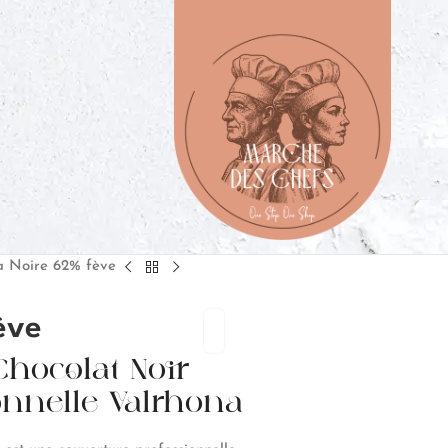
ia Noire 62% fève
ève
 Chocolat Noir
onnelle Valrhona