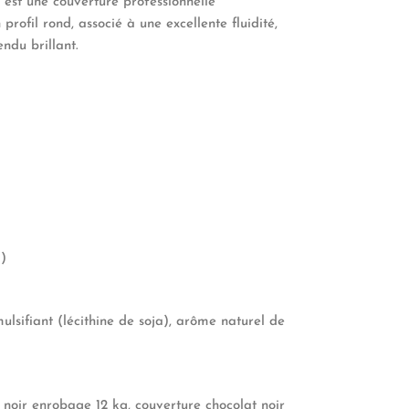
est une couverture professionnelle
rofil rond, associé à une excellente fluidité,
ndu brillant.
a
)
lsifiant (lécithine de soja), arôme naturel de
 noir enrobage 12 kg, couverture chocolat noir