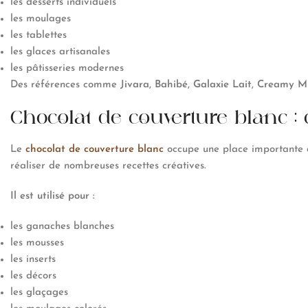
les desserts individuels
les moulages
les tablettes
les glaces artisanales
les pâtisseries modernes
Des références comme
Jivara
,
Bahibé
,
Galaxie Lait
,
Creamy Mi
Chocolat de couverture blanc : c
Le
chocolat de couverture blanc
occupe une place importante da
réaliser de nombreuses recettes créatives.
Il est utilisé pour :
les ganaches blanches
les mousses
les inserts
les décors
les glaçages