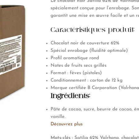
Le
chocolat noir Satilia 62% de
Valrhona
spécialement conçue pour l’enrobage. Son p
garantit une mise en œuvre facile et un re
Caractéristiques produit:
Chocolat noir de couverture 62%
Spécial enrobage (fluidité optimale)
Profil aromatique rond
Notes de fruits secs grillés
Format : fèves (pistoles)
Conditionnement : carton de 12 kg
Marque certifiée B Corporation (
Valrhon
Ingrédients:
Pâte de cacao, sucre, beurre de cacao, ému
vanille.
Découvrez plus
Mots-clés :
Satilia 62% Valrhona, chocolat