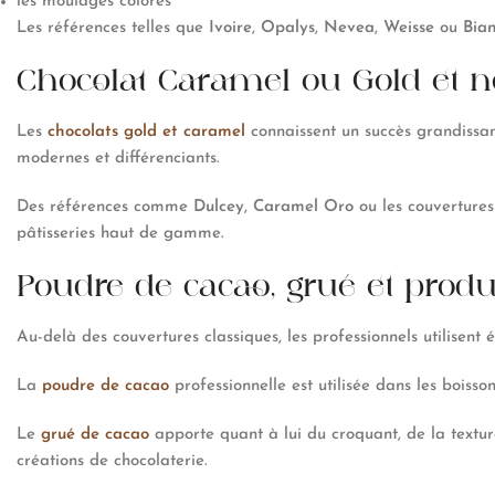
les moulages colorés
Les références telles que
Ivoire
,
Opalys
,
Nevea
,
Weisse
ou
Bia
Chocolat Caramel ou Gold et no
Les
chocolats gold et caramel
connaissent un succès grandissan
modernes et différenciants.
Des références comme
Dulcey
,
Caramel Oro
ou les couvertures
pâtisseries haut de gamme.
Poudre de cacao, grué et produ
Au-delà des couvertures classiques, les professionnels utilise
La
poudre de cacao
professionnelle est utilisée dans les boisson
Le
grué de cacao
apporte quant à lui du croquant, de la texture
créations de chocolaterie.