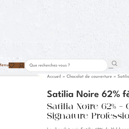
Menu
Accueil
»
Chocolat de couverture
»
Satil
Satilia Noire 62% f
Satilia Noire 62% –
Signature Professi