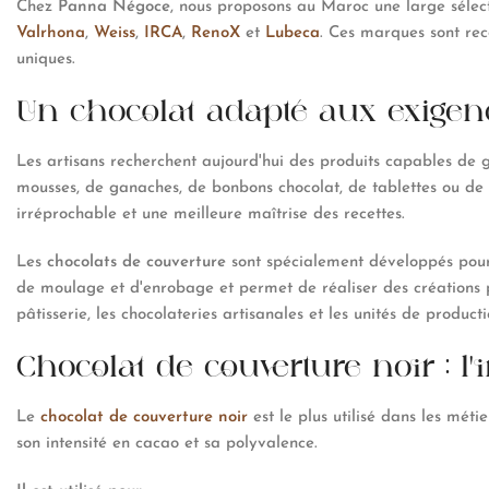
Chez
Panna Négoce
, nous proposons au Maroc une large séle
Valrhona
,
Weiss
,
IRCA
,
RenoX
et
Lubeca
. Ces marques sont reco
uniques.
Un chocolat adapté aux exigen
Les artisans recherchent aujourd'hui des produits capables de g
mousses, de ganaches, de bonbons chocolat, de tablettes ou de 
irréprochable et une meilleure maîtrise des recettes.
Les
chocolats de couverture
sont spécialement développés pour r
de moulage et d'enrobage et permet de réaliser des créations p
pâtisserie, les chocolateries artisanales et les unités de producti
Chocolat de couverture noir : l
Le
chocolat de couverture noir
est le plus utilisé dans les méti
son intensité en cacao et sa polyvalence.