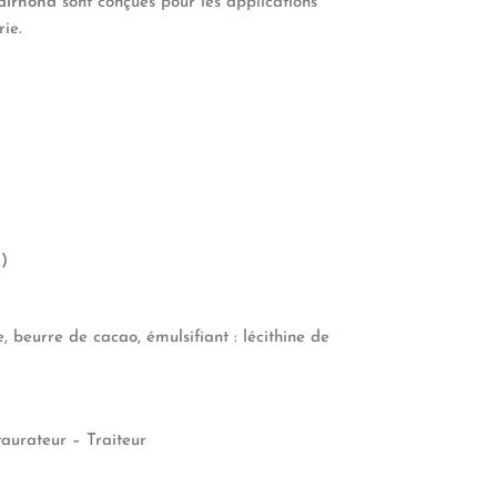
alrhona
sont conçues pour les applications
rie.
a
)
, beurre de cacao, émulsifiant : lécithine de
taurateur – Traiteur