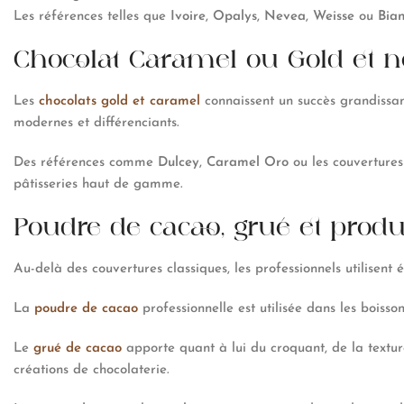
Les références telles que
Ivoire
,
Opalys
,
Nevea
,
Weisse
ou
Bia
Chocolat Caramel ou Gold et no
Les
chocolats gold et caramel
connaissent un succès grandissan
modernes et différenciants.
Des références comme
Dulcey
,
Caramel Oro
ou les couvertures
pâtisseries haut de gamme.
Poudre de cacao, grué et produ
Au-delà des couvertures classiques, les professionnels utilise
La
poudre de cacao
professionnelle est utilisée dans les boisson
Le
grué de cacao
apporte quant à lui du croquant, de la texture
créations de chocolaterie.