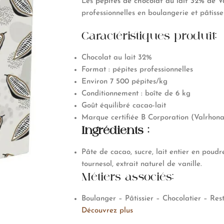
Les
pépites de chocolat au lait 32% de
V
professionnelles en boulangerie et pâtisse
Caractéristiques produit:
Chocolat au lait 32%
Format : pépites professionnelles
Environ 7 500 pépites/kg
Conditionnement : boîte de 6 kg
Goût équilibré cacao-lait
Marque certifiée B Corporation (
Valrhon
Ingrédients :
Pâte de cacao, sucre, lait entier en poudre
tournesol, extrait naturel de vanille.
Métiers associés:
Boulanger – Pâtissier – Chocolatier – Res
Découvrez plus