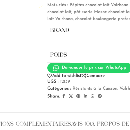
Mots-clés :
Pépites chocolat lait Valrhona 
chocolat lait, pâtisserie Maroc chocolat lai
lait Valrhona, chocolat boulangerie profe
BRAND
POIDS
Demander le prix sur WhatsApp
Add to wishlist
Compare
UGS :
12139
Catégories :
Résistants à la Cuisson
,
Valr
Share:
IONS COMPLÉMENTAIRES
AVIS (0)
À PROPOS DE