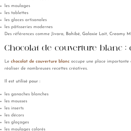
les moulages
les tablettes
les glaces artisanales
les pâtisseries modernes
Des références comme
Jivara
,
Bahibé
,
Galaxie Lait
,
Creamy Mi
Chocolat de couverture blanc : c
Le
chocolat de couverture blanc
occupe une place importante da
réaliser de nombreuses recettes créatives.
Il est utilisé pour :
les ganaches blanches
les mousses
les inserts
les décors
les glaçages
les moulages colorés